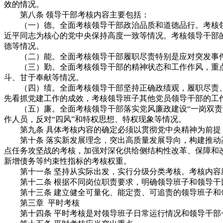
效的情况。
第八条 领导干部考核内容主要包括：
（一）德。全面考核领导干部政治品质和道德品行。考核领
近平同志为核心的党中央保持高度一致等情况。考核领导干部
德等情况。
（二）能。全面考核领导干部履职尽责特别是应对突发事件
（三）勤。全面考核领导干部的精神状态和工作作风，重点了
斗、甘于奉献等情况。
（四）绩。全面考核领导干部坚持正确政绩观，履职尽责、
先看抓党建工作的成效，考核领导班子其他党员领导干部的工
（五）廉。全面考核领导干部落实党风廉政建设“一岗双责”
作人员，反对“四风”和特权思想、特权现象等情况。
第九条 具体考核内容的确定必须以贯彻党中央精神为前提
第十条 落实新发展理念，突出高质量发展导向，构建推动高
点任务攻坚战的考核，加强对深化供给侧结构性改革、保障和
新增债务等约束性指标的考核权重。
第十一条 坚持从实际出发，实行分级分类考核。考核内容
第十二条 根据不同岗位职责要求，明确领导班子和领导干
第十三条 建立健全可量化、能定责、可追责的领导班子和
第三章 平时考核
第十四条 平时考核是对领导班子日常运行情况和领导干部