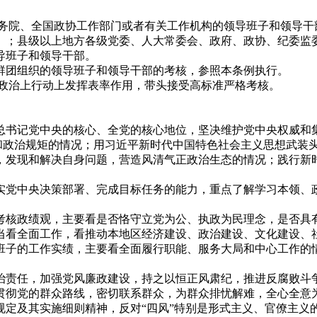
院、全国政协工作部门或者有关工作机构的领导班子和领导干
）；县级以上地方各级党委、人大常委会、政府、政协、纪委监
导班子和领导干部。
团组织的领导班子和领导干部的考核，参照本条例执行。
政治上行动上发挥表率作用，带头接受高标准严格考核。
书记党中央的核心、全党的核心地位，坚决维护党中央权威和集
律和政治规矩的情况；用习近平新时代中国特色社会主义思想武装
，发现和解决自身问题，营造风清气正政治生态的情况；践行新
党中央决策部署、完成目标任务的能力，重点了解学习本领、政
政绩观，主要看是否恪守立党为公、执政为民理念，是否具有
当看全面工作，看推动本地区经济建设、政治建设、文化建设、
班子的工作实绩，主要看全面履行职能、服务大局和中心工作的
责任，加强党风廉政建设，持之以恒正风肃纪，推进反腐败斗
彻党的群众路线，密切联系群众，为群众排忧解难，全心全意为
规定及其实施细则精神，反对“四风”特别是形式主义、官僚主义