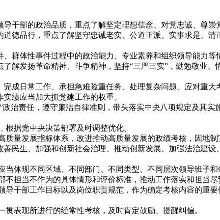
导干部的政治品质，重点了解坚定理想信念、对党忠诚、尊崇党
的道德品行，重点了解坚守忠诚老实、公道正派、实事求是、清
、群体性事件过程中的政治能力、专业素养和组织领导能力等
解发扬革命精神、斗争精神，坚持“三严三实”，勤勉敬业、
完成日常工作、承担急难险重任务、处理复杂问题、应对重大考
作实绩应当加大抓党建工作的权重。
政治责任，遵守廉洁自律准则，带头落实中央八项规定及其实
，根据党中央决策部署及时调整优化。
质量发展指标体系，改进推动高质量发展的政绩考核，因地制
改善民生、加强和创新社会治理、推动创新发展、加强法治建设
应当体现不同区域、不同部门、不同类型、不同层次领导班子和
部不担当不作为的具体情形和评价标准，推动工作落实和担当尽
领导干部工作目标以及岗位职责规范，作为确定考核内容的重要
一贯表现所进行的经常性考核，及时肯定鼓励、提醒纠偏。