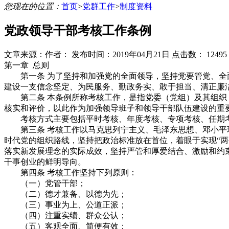
您现在的位置：
首页
>
党群工作
>
制度资料
党政领导干部考核工作条例
文章来源：
作者：
发布时间：2019年04月21日
点击数：
12495
第一章 总则
第一条 为了坚持和加强党的全面领导，坚持党要管党、全面
建设一支信念坚定、为民服务、勤政务实、敢于担当、清正廉
第二条 本条例所称考核工作，是指党委（党组）及其组织（
核实和评价，以此作为加强领导班子和领导干部队伍建设的重
考核方式主要包括平时考核、年度考核、专项考核、任期
第三条 考核工作以马克思列宁主义、毛泽东思想、邓小平理
时代党的组织路线，坚持把政治标准放在首位，着眼于实现“两
落实新发展理念的实际成效，坚持严管和厚爱结合、激励和约
干事创业的鲜明导向。
第四条 考核工作坚持下列原则：
（一）党管干部；
（二）德才兼备、以德为先；
（三）事业为上、公道正派；
（四）注重实绩、群众公认；
（五）客观全面、简便有效；