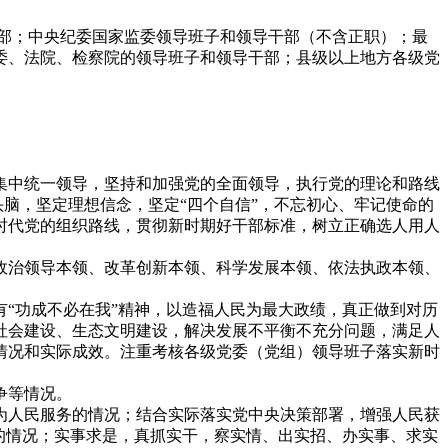
部；中央纪委国家监委领导班子和领导干部（不含正职）；最
委、法院、检察院的领导班子和领导干部；县级以上地方各级党
中统一领导，坚持和加强党的全面领导，执行党的理论和路线
头脑，坚定理想信念，坚定“四个自信”，不忘初心、牢记使命的
时代党的组织路线，贯彻新时期好干部标准，树立正确选人用人
治领导本领、改革创新本领、科学发展本领、依法执政本领、
“功成不必在我”精神，以造福人民为最大政绩，真正做到对历
社会建设、生态文明建设，解决发展不平衡不充分问题，满足人
情况和实际成效。注重考核各级党委（党组）领导班子落实新时
争等情况。
人民服务的情况；结合实际落实党中央决策部署，增强人民获
的情况；实事求是，真抓实干，察实情、出实招、办实事、求实