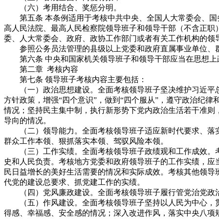
（六）考用结合、奖惩分明。
第五条 本条例适用于考核中共中央、全国人大常委会、国务
高人民法院、最高人民检察院领导班子和领导干部（不含正职
委、人大常委会、政府、政协工作部门或者有关工作机构的领
参照公务员法管理的县级以上党委和政府直属事业单位、群
第六条 中央和国家机关领导班子和领导干部应当在思想上
第二章 考核内容
第七条 领导班子考核内容主要包括：
（一）政治思想建设。全面考核领导班子坚决维护习近平总
方针政策，增强“四个意识”，做到“四个服从”，遵守政治纪
情况；坚持民主集中制，执行新形势下党内政治生活若干准则
导向的情况。
（二）领导能力。全面考核领导班子适应新时代要求、落实
群众工作本领、狠抓落实本领、驾驭风险本领。
（三）工作实绩。全面考核领导班子政绩观和工作成效。考核
史和人民负责。考核地方党委和政府领导班子的工作实绩，应
民日益增长的美好生活需要的情况和实际成效。考核其他领导
代党的建设总要求、抓党建工作的实绩。
（四）党风廉政建设。全面考核领导班子履行管党治党政治
（五）作风建设。全面考核领导班子坚持以人民为中心，贯
得感、幸福感、安全感的情况；深入改进作风，落实中央八项