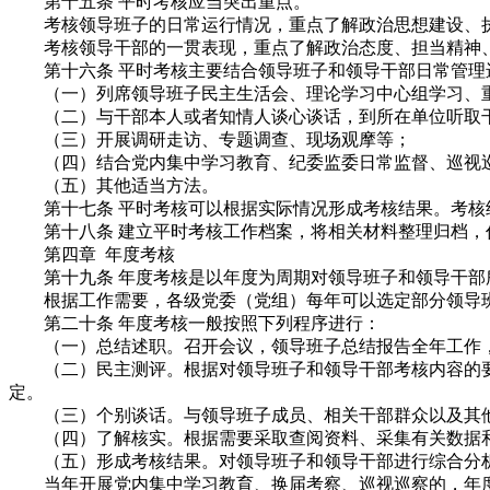
第十五条 平时考核应当突出重点。
考核领导班子的日常运行情况，重点了解政治思想建设、执行
考核领导干部的一贯表现，重点了解政治态度、担当精神、
第十六条 平时考核主要结合领导班子和领导干部日常管理
（一）列席领导班子民主生活会、理论学习中心组学习、重
（二）与干部本人或者知情人谈心谈话，到所在单位听取
（三）开展调研走访、专题调查、现场观摩等；
（四）结合党内集中学习教育、纪委监委日常监督、巡视巡
（五）其他适当方法。
第十七条 平时考核可以根据实际情况形成考核结果。考核
第十八条 建立平时考核工作档案，将相关材料整理归档，
第四章 年度考核
第十九条 年度考核是以年度为周期对领导班子和领导干部
根据工作需要，各级党委（党组）每年可以选定部分领导班
第二十条 年度考核一般按照下列程序进行：
（一）总结述职。召开会议，领导班子总结报告全年工作，
（二）民主测评。根据对领导班子和领导干部考核内容的要
定。
（三）个别谈话。与领导班子成员、相关干部群众以及其他
（四）了解核实。根据需要采取查阅资料、采集有关数据和
（五）形成考核结果。对领导班子和领导干部进行综合分析
当年开展党内集中学习教育、换届考察、巡视巡察的，年度